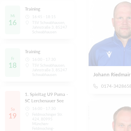
Training
Mi
16:45 - 18:15
16
TSV Schwabhausen,
Jahnstraße 3, 85247
Schwabhausen
Training
Fr
16:00 - 17:30
18
TSV Schwabhausen,
Jahnstraße 3, 85247
Johann Riedmair
Schwabhausen
0174-342865
1. Spieltag U9 Puma -
SC Lerchenauer See
16:00 - 17:30
Sa
19
Feldmochinger Str.
424, 80995
München-
Feldmoching-