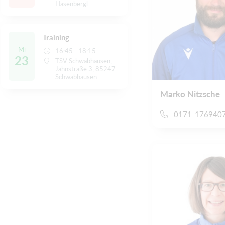
Hasenbergl
Training
Mi
16:45 - 18:15
23
TSV Schwabhausen,
Jahnstraße 3, 85247
Schwabhausen
Marko Nitzsche
0171-176940