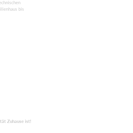
echnischen
lienhaus bis
tät Zuhause ist!