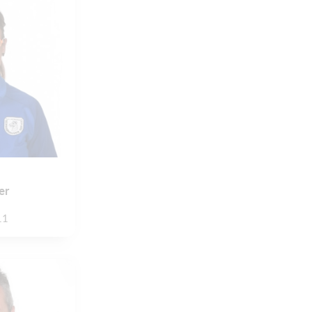
er
11