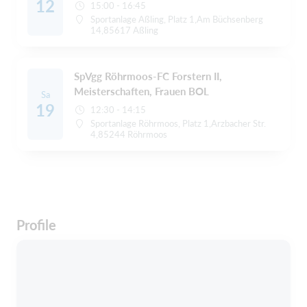
12
15:00 - 16:45
Sportanlage Aßling, Platz 1,Am Büchsenberg
14,85617 Aßling
SpVgg Röhrmoos-FC Forstern II,
Meisterschaften, Frauen BOL
Sa
19
12:30 - 14:15
Sportanlage Röhrmoos, Platz 1,Arzbacher Str.
4,85244 Röhrmoos
Profile