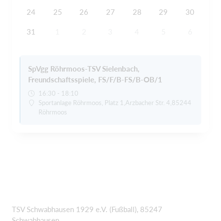
24
25
26
27
28
29
30
31
1
2
3
4
5
6
SpVgg Röhrmoos-TSV Sielenbach,
Freundschaftsspiele, FS/F/B-FS/B-OB/1
16:30 - 18:10
Sportanlage Röhrmoos, Platz 1,Arzbacher Str. 4,85244
Röhrmoos
TSV Schwabhausen 1929 e.V. (Fußball), 85247
Schwabhausen